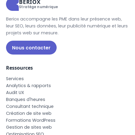
BERIOX
Stratège numérique
Beriox accompagne les PME dans leur présence web,
leur SEO, leurs données, leur publicité numérique et leurs
projets web sur mesure.
Nous contacter
Ressources
S
e
r
v
i
c
e
s
A
n
a
l
y
t
i
c
s
&
r
a
p
p
o
r
t
s
A
u
d
i
t
U
X
B
a
n
q
u
e
s
d
'
h
e
u
r
e
s
C
o
n
s
u
l
t
a
n
t
t
e
c
h
n
i
q
u
e
C
r
é
a
t
i
o
n
d
e
s
i
t
e
w
e
b
F
o
r
m
a
t
i
o
n
s
W
o
r
d
P
r
e
s
s
G
e
s
t
i
o
n
d
e
s
i
t
e
s
w
e
b
O
p
t
i
m
i
s
a
t
i
o
n
S
E
O