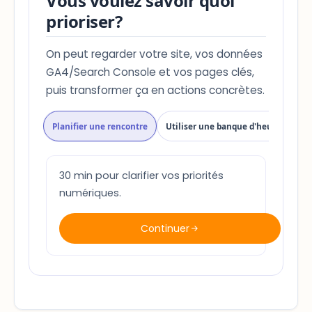
Vous voulez savoir quoi
prioriser?
On peut regarder votre site, vos données
GA4/Search Console et vos pages clés,
puis transformer ça en actions concrètes.
Planifier une rencontre
Utiliser une banque d'heures
Di
30 min pour clarifier vos priorités
numériques.
Continuer