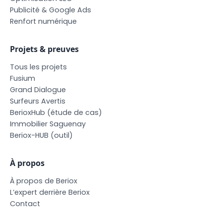
P
u
b
l
i
c
i
t
é
&
G
o
o
g
l
e
A
d
s
R
e
n
f
o
r
t
n
u
m
é
r
i
q
u
e
Projets & preuves
T
o
u
s
l
e
s
p
r
o
j
e
t
s
F
u
s
i
u
m
G
r
a
n
d
D
i
a
l
o
g
u
e
S
u
r
f
e
u
r
s
A
v
e
r
t
i
s
B
e
r
i
o
x
H
u
b
(
é
t
u
d
e
d
e
c
a
s
)
I
m
m
o
b
i
l
i
e
r
S
a
g
u
e
n
a
y
B
e
r
i
o
x
-
H
U
B
(
o
u
t
i
l
)
À propos
À
p
r
o
p
o
s
d
e
B
e
r
i
o
x
L
’
e
x
p
e
r
t
d
e
r
r
i
è
r
e
B
e
r
i
o
x
C
o
n
t
a
c
t