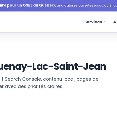
aire pour un OSBL du Québec
Candidatures ouvertes jusqu'au 31 a
Services
À
 PME
/
SERVICES SEO AU SAGUENAY POUR PME
uenay-Lac-Saint-Jean
t Search Console, contenu local, pages de
r avec des priorités claires.