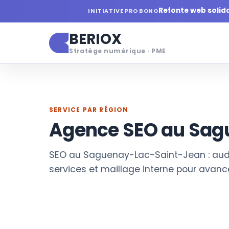
Refonte web solid
INITIATIVE PRO BONO
BERIOX
Stratège numérique · PME
©
Map
ACCUEIL
/
MES SERVICES
/
OPTIMISATION SEO POUR
SERVICE PAR RÉGION
Agence SEO au Sag
SEO au Saguenay-Lac-Saint-Jean : audi
services et maillage interne pour avance