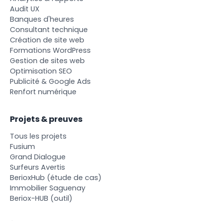
A
u
d
i
t
U
X
B
a
n
q
u
e
s
d
'
h
e
u
r
e
s
C
o
n
s
u
l
t
a
n
t
t
e
c
h
n
i
q
u
e
C
r
é
a
t
i
o
n
d
e
s
i
t
e
w
e
b
F
o
r
m
a
t
i
o
n
s
W
o
r
d
P
r
e
s
s
G
e
s
t
i
o
n
d
e
s
i
t
e
s
w
e
b
O
p
t
i
m
i
s
a
t
i
o
n
S
E
O
P
u
b
l
i
c
i
t
é
&
G
o
o
g
l
e
A
d
s
R
e
n
f
o
r
t
n
u
m
é
r
i
q
u
e
Projets & preuves
T
o
u
s
l
e
s
p
r
o
j
e
t
s
F
u
s
i
u
m
G
r
a
n
d
D
i
a
l
o
g
u
e
S
u
r
f
e
u
r
s
A
v
e
r
t
i
s
B
e
r
i
o
x
H
u
b
(
é
t
u
d
e
d
e
c
a
s
)
I
m
m
o
b
i
l
i
e
r
S
a
g
u
e
n
a
y
B
e
r
i
o
x
-
H
U
B
(
o
u
t
i
l
)