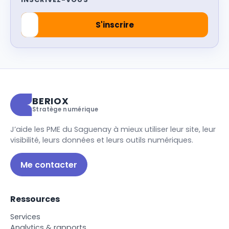
BERIOX
Stratège numérique
J’aide les PME du Saguenay à mieux utiliser leur site, leur
visibilité, leurs données et leurs outils numériques.
Me contacter
Ressources
S
e
r
v
i
c
e
s
A
n
a
l
y
t
i
c
s
&
r
a
p
p
o
r
t
s