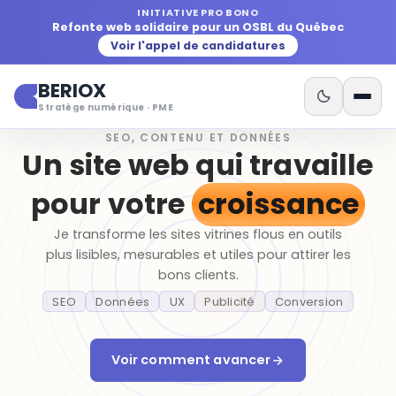
INITIATIVE PRO BONO
Refonte web solidaire pour un OSBL du Québec
Voir l'appel de candidatures
BERIOX
Stratège numérique · PME
SEO, CONTENU ET DONNÉES
Un site web qui travaille
pour votre
croissance
Je transforme les sites vitrines flous en outils
plus lisibles, mesurables et utiles pour attirer les
bons clients.
Publicité
SEO
Données
UX
Conversion
Voir comment avancer