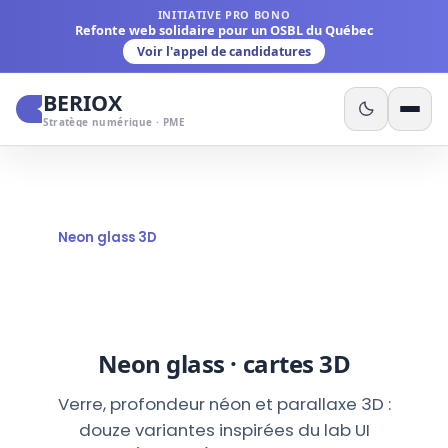
INITIATIVE PRO BONO
Refonte web solidaire pour un OSBL du Québec
Voir l'appel de candidatures
BERIOX
Stratège numérique · PME
Planche UI orbitale
Animations orbite
Neon glass 3D
Carousel GSAP
Gabarits HTML
Composants site
BERIOX · UI LAB
Neon glass · cartes 3D
Verre, profondeur néon et parallaxe 3D :
douze variantes inspirées du lab UI