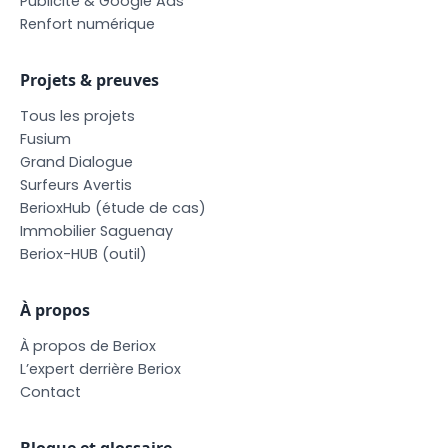
P
u
b
l
i
c
i
t
é
&
G
o
o
g
l
e
A
d
s
R
e
n
f
o
r
t
n
u
m
é
r
i
q
u
e
Projets & preuves
T
o
u
s
l
e
s
p
r
o
j
e
t
s
F
u
s
i
u
m
G
r
a
n
d
D
i
a
l
o
g
u
e
S
u
r
f
e
u
r
s
A
v
e
r
t
i
s
B
e
r
i
o
x
H
u
b
(
é
t
u
d
e
d
e
c
a
s
)
I
m
m
o
b
i
l
i
e
r
S
a
g
u
e
n
a
y
B
e
r
i
o
x
-
H
U
B
(
o
u
t
i
l
)
À propos
À
p
r
o
p
o
s
d
e
B
e
r
i
o
x
L
’
e
x
p
e
r
t
d
e
r
r
i
è
r
e
B
e
r
i
o
x
C
o
n
t
a
c
t
Blogue et glossaire