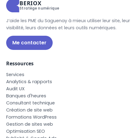
BERIOX
Stratège numérique
J’aide les PME du Saguenay à mieux utiliser leur site, leur
visibilité, leurs données et leurs outils numériques.
Me contacter
Ressources
S
e
r
v
i
c
e
s
A
n
a
l
y
t
i
c
s
&
r
a
p
p
o
r
t
s
A
u
d
i
t
U
X
B
a
n
q
u
e
s
d
'
h
e
u
r
e
s
C
o
n
s
u
l
t
a
n
t
t
e
c
h
n
i
q
u
e
C
r
é
a
t
i
o
n
d
e
s
i
t
e
w
e
b
F
o
r
m
a
t
i
o
n
s
W
o
r
d
P
r
e
s
s
G
e
s
t
i
o
n
d
e
s
i
t
e
s
w
e
b
O
p
t
i
m
i
s
a
t
i
o
n
S
E
O