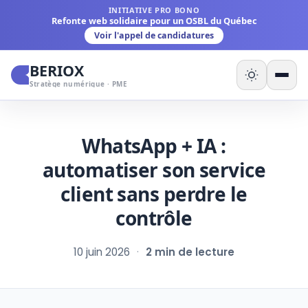
INITIATIVE PRO BONO
Refonte web solidaire pour un OSBL du Québec
Voir l'appel de candidatures
BERIOX
Stratège numérique · PME
WhatsApp + IA :
automatiser son service
client sans perdre le
contrôle
10 juin 2026
·
2 min de lecture