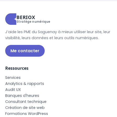
BERIOX
Stratège numérique
J’aide les PME du Saguenay à mieux utiliser leur site, leur
visibilité, leurs données et leurs outils numériques.
Me contacter
Ressources
S
e
r
v
i
c
e
s
A
n
a
l
y
t
i
c
s
&
r
a
p
p
o
r
t
s
A
u
d
i
t
U
X
B
a
n
q
u
e
s
d
'
h
e
u
r
e
s
C
o
n
s
u
l
t
a
n
t
t
e
c
h
n
i
q
u
e
C
r
é
a
t
i
o
n
d
e
s
i
t
e
w
e
b
F
o
r
m
a
t
i
o
n
s
W
o
r
d
P
r
e
s
s