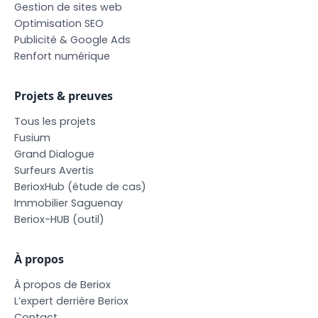
G
e
s
t
i
o
n
d
e
s
i
t
e
s
w
e
b
O
p
t
i
m
i
s
a
t
i
o
n
S
E
O
P
u
b
l
i
c
i
t
é
&
G
o
o
g
l
e
A
d
s
R
e
n
f
o
r
t
n
u
m
é
r
i
q
u
e
Projets & preuves
T
o
u
s
l
e
s
p
r
o
j
e
t
s
F
u
s
i
u
m
G
r
a
n
d
D
i
a
l
o
g
u
e
S
u
r
f
e
u
r
s
A
v
e
r
t
i
s
B
e
r
i
o
x
H
u
b
(
é
t
u
d
e
d
e
c
a
s
)
I
m
m
o
b
i
l
i
e
r
S
a
g
u
e
n
a
y
B
e
r
i
o
x
-
H
U
B
(
o
u
t
i
l
)
À propos
À
p
r
o
p
o
s
d
e
B
e
r
i
o
x
L
’
e
x
p
e
r
t
d
e
r
r
i
è
r
e
B
e
r
i
o
x
C
o
n
t
a
c
t