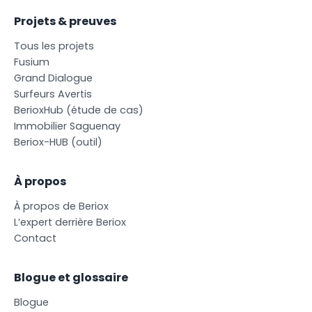
Projets & preuves
T
o
u
s
l
e
s
p
r
o
j
e
t
s
F
u
s
i
u
m
G
r
a
n
d
D
i
a
l
o
g
u
e
S
u
r
f
e
u
r
s
A
v
e
r
t
i
s
B
e
r
i
o
x
H
u
b
(
é
t
u
d
e
d
e
c
a
s
)
I
m
m
o
b
i
l
i
e
r
S
a
g
u
e
n
a
y
B
e
r
i
o
x
-
H
U
B
(
o
u
t
i
l
)
À propos
À
p
r
o
p
o
s
d
e
B
e
r
i
o
x
L
’
e
x
p
e
r
t
d
e
r
r
i
è
r
e
B
e
r
i
o
x
C
o
n
t
a
c
t
Blogue et glossaire
B
l
o
g
u
e