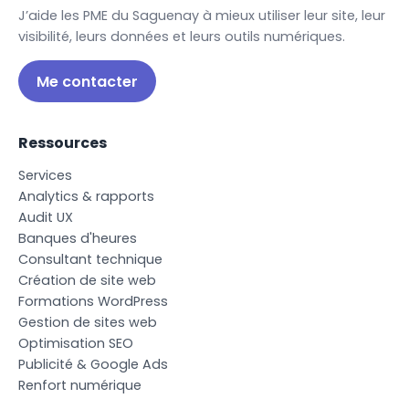
J’aide les PME du Saguenay à mieux utiliser leur site, leur
visibilité, leurs données et leurs outils numériques.
Me contacter
Ressources
S
e
r
v
i
c
e
s
A
n
a
l
y
t
i
c
s
&
r
a
p
p
o
r
t
s
A
u
d
i
t
U
X
B
a
n
q
u
e
s
d
'
h
e
u
r
e
s
C
o
n
s
u
l
t
a
n
t
t
e
c
h
n
i
q
u
e
C
r
é
a
t
i
o
n
d
e
s
i
t
e
w
e
b
F
o
r
m
a
t
i
o
n
s
W
o
r
d
P
r
e
s
s
G
e
s
t
i
o
n
d
e
s
i
t
e
s
w
e
b
O
p
t
i
m
i
s
a
t
i
o
n
S
E
O
P
u
b
l
i
c
i
t
é
&
G
o
o
g
l
e
A
d
s
R
e
n
f
o
r
t
n
u
m
é
r
i
q
u
e