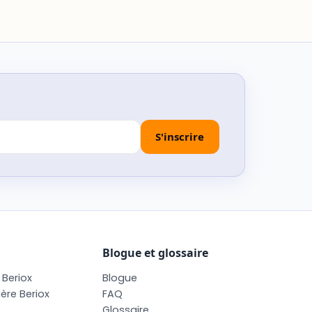
Blogue et glossaire
B
e
r
i
o
x
B
l
o
g
u
e
i
è
r
e
B
e
r
i
o
x
F
A
Q
G
l
o
s
s
a
i
r
e