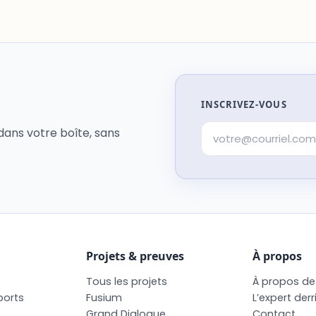
INSCRIVEZ-VOUS
dans votre boîte, sans
Projets & preuves
À propos
T
o
u
s
l
e
s
p
r
o
j
e
t
s
À
p
r
o
p
o
s
d
e
p
o
r
t
s
F
u
s
i
u
m
L
’
e
x
p
e
r
t
d
e
r
r
G
r
a
n
d
D
i
a
l
o
g
u
e
C
o
n
t
a
c
t