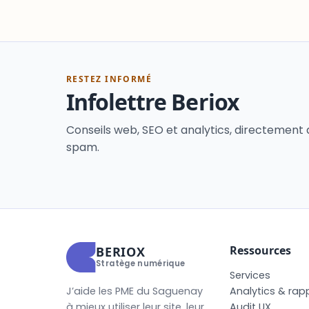
RESTEZ INFORMÉ
Infolettre Beriox
Conseils web, SEO et analytics, directement 
spam.
Ressources
BERIOX
Stratège numérique
S
e
r
v
i
c
e
s
J’aide les PME du Saguenay
A
n
a
l
y
t
i
c
s
&
r
a
p
à mieux utiliser leur site, leur
A
u
d
i
t
U
X