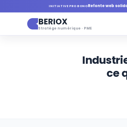
Refonte web solid
INITIATIVE PRO BONO
BERIOX
Stratège numérique · PME
Industri
ce q