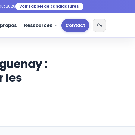
oût 2026
Voir l'appel de candidatures
 propos
Ressources
Contact
aguenay :
r les