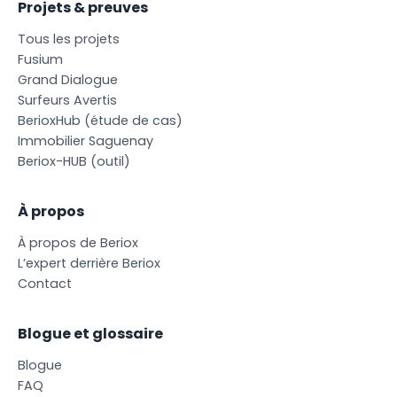
Projets & preuves
T
o
u
s
l
e
s
p
r
o
j
e
t
s
F
u
s
i
u
m
G
r
a
n
d
D
i
a
l
o
g
u
e
S
u
r
f
e
u
r
s
A
v
e
r
t
i
s
B
e
r
i
o
x
H
u
b
(
é
t
u
d
e
d
e
c
a
s
)
I
m
m
o
b
i
l
i
e
r
S
a
g
u
e
n
a
y
B
e
r
i
o
x
-
H
U
B
(
o
u
t
i
l
)
À propos
À
p
r
o
p
o
s
d
e
B
e
r
i
o
x
L
’
e
x
p
e
r
t
d
e
r
r
i
è
r
e
B
e
r
i
o
x
C
o
n
t
a
c
t
Blogue et glossaire
B
l
o
g
u
e
F
A
Q