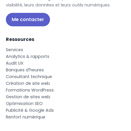
visibilité, leurs données et leurs outils numériques.
Me contacter
Ressources
S
e
r
v
i
c
e
s
A
n
a
l
y
t
i
c
s
&
r
a
p
p
o
r
t
s
A
u
d
i
t
U
X
B
a
n
q
u
e
s
d
'
h
e
u
r
e
s
C
o
n
s
u
l
t
a
n
t
t
e
c
h
n
i
q
u
e
C
r
é
a
t
i
o
n
d
e
s
i
t
e
w
e
b
F
o
r
m
a
t
i
o
n
s
W
o
r
d
P
r
e
s
s
G
e
s
t
i
o
n
d
e
s
i
t
e
s
w
e
b
O
p
t
i
m
i
s
a
t
i
o
n
S
E
O
P
u
b
l
i
c
i
t
é
&
G
o
o
g
l
e
A
d
s
R
e
n
f
o
r
t
n
u
m
é
r
i
q
u
e