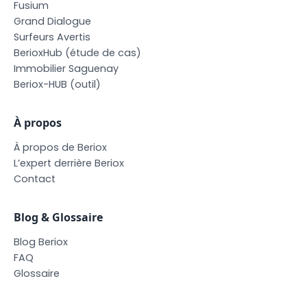
F
u
s
i
u
m
G
r
a
n
d
D
i
a
l
o
g
u
e
S
u
r
f
e
u
r
s
A
v
e
r
t
i
s
B
e
r
i
o
x
H
u
b
(
é
t
u
d
e
d
e
c
a
s
)
I
m
m
o
b
i
l
i
e
r
S
a
g
u
e
n
a
y
B
e
r
i
o
x
-
H
U
B
(
o
u
t
i
l
)
À propos
À
p
r
o
p
o
s
d
e
B
e
r
i
o
x
L
’
e
x
p
e
r
t
d
e
r
r
i
è
r
e
B
e
r
i
o
x
C
o
n
t
a
c
t
Blog & Glossaire
B
l
o
g
B
e
r
i
o
x
F
A
Q
G
l
o
s
s
a
i
r
e