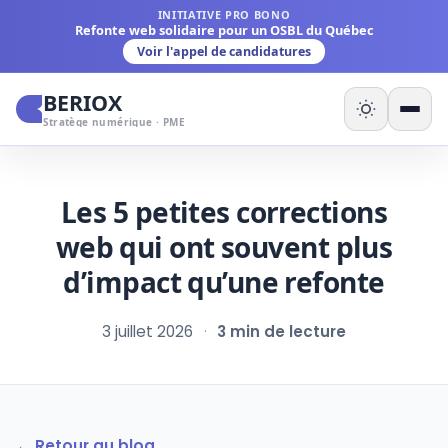
INITIATIVE PRO BONO
Refonte web solidaire pour un OSBL du Québec
Voir l'appel de candidatures
BERIOX
Stratège numérique · PME
Les 5 petites corrections
web qui ont souvent plus
d’impact qu’une refonte
3 juillet 2026
·
3 min de lecture
← Retour au blog