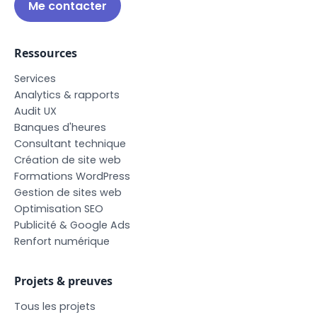
Me contacter
Ressources
S
e
r
v
i
c
e
s
A
n
a
l
y
t
i
c
s
&
r
a
p
p
o
r
t
s
A
u
d
i
t
U
X
B
a
n
q
u
e
s
d
'
h
e
u
r
e
s
C
o
n
s
u
l
t
a
n
t
t
e
c
h
n
i
q
u
e
C
r
é
a
t
i
o
n
d
e
s
i
t
e
w
e
b
F
o
r
m
a
t
i
o
n
s
W
o
r
d
P
r
e
s
s
G
e
s
t
i
o
n
d
e
s
i
t
e
s
w
e
b
O
p
t
i
m
i
s
a
t
i
o
n
S
E
O
P
u
b
l
i
c
i
t
é
&
G
o
o
g
l
e
A
d
s
R
e
n
f
o
r
t
n
u
m
é
r
i
q
u
e
Projets & preuves
T
o
u
s
l
e
s
p
r
o
j
e
t
s