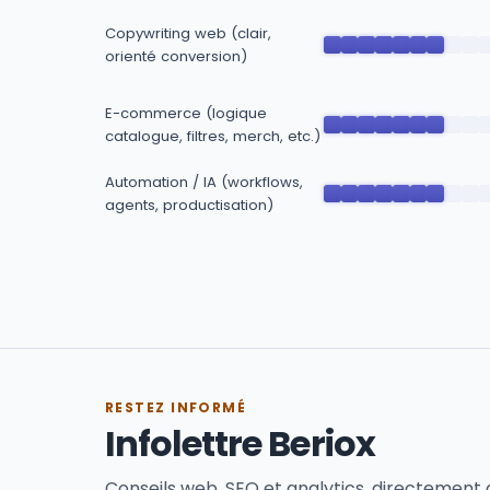
Copywriting web (clair,
orienté conversion)
E-commerce (logique
catalogue, filtres, merch, etc.)
Automation / IA (workflows,
agents, productisation)
RESTEZ INFORMÉ
Infolettre Beriox
Conseils web, SEO et analytics, directement 