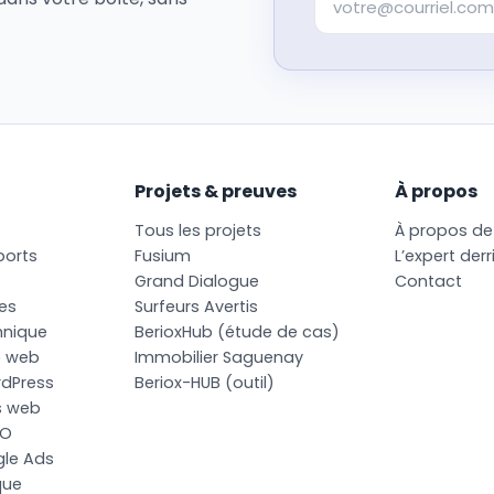
Projets & preuves
À propos
T
o
u
s
l
e
s
p
r
o
j
e
t
s
À
p
r
o
p
o
s
d
e
p
o
r
t
s
F
u
s
i
u
m
L
’
e
x
p
e
r
t
d
e
r
r
G
r
a
n
d
D
i
a
l
o
g
u
e
C
o
n
t
a
c
t
e
s
S
u
r
f
e
u
r
s
A
v
e
r
t
i
s
h
n
i
q
u
e
B
e
r
i
o
x
H
u
b
(
é
t
u
d
e
d
e
c
a
s
)
e
w
e
b
I
m
m
o
b
i
l
i
e
r
S
a
g
u
e
n
a
y
r
d
P
r
e
s
s
B
e
r
i
o
x
-
H
U
B
(
o
u
t
i
l
)
s
w
e
b
O
g
l
e
A
d
s
q
u
e