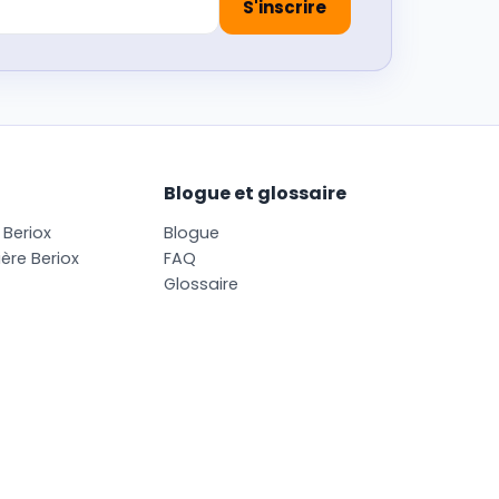
Blogue et glossaire
B
e
r
i
o
x
B
l
o
g
u
e
i
è
r
e
B
e
r
i
o
x
F
A
Q
G
l
o
s
s
a
i
r
e