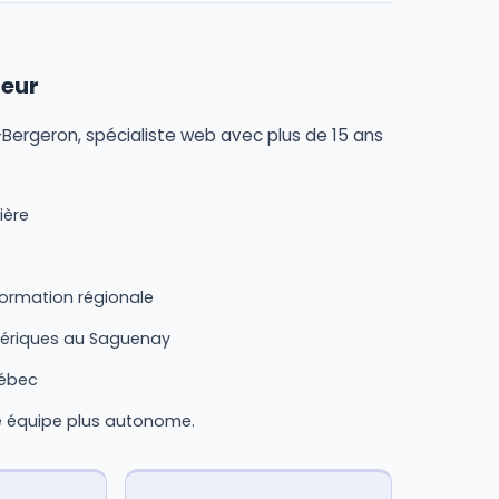
teur
Bergeron, spécialiste web avec plus de 15 ans
ière
formation régionale
mériques au Saguenay
uébec
re équipe plus autonome.