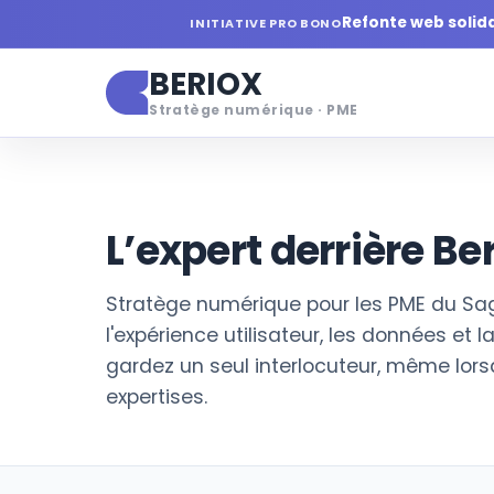
Refonte web solid
INITIATIVE PRO BONO
BERIOX
Stratège numérique · PME
ACCUEIL
/
L’EXPERT DERRIÈRE BERIOX
L’expert derrière Be
Stratège numérique pour les PME du Saguena
l'expérience utilisateur, les données et 
gardez un seul interlocuteur, même lo
expertises.