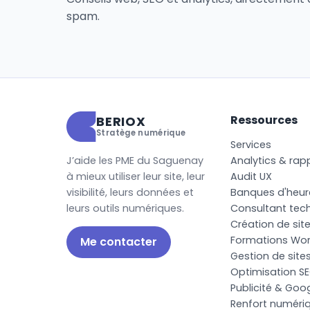
spam.
Ressources
BERIOX
Stratège numérique
S
e
r
v
i
c
e
s
J’aide les PME du Saguenay
A
n
a
l
y
t
i
c
s
&
r
a
p
à mieux utiliser leur site, leur
A
u
d
i
t
U
X
visibilité, leurs données et
B
a
n
q
u
e
s
d
'
h
e
u
r
leurs outils numériques.
C
o
n
s
u
l
t
a
n
t
t
e
c
C
r
é
a
t
i
o
n
d
e
s
i
t
F
o
r
m
a
t
i
o
n
s
W
o
Me contacter
G
e
s
t
i
o
n
d
e
s
i
t
e
O
p
t
i
m
i
s
a
t
i
o
n
S
E
P
u
b
l
i
c
i
t
é
&
G
o
o
R
e
n
f
o
r
t
n
u
m
é
r
i