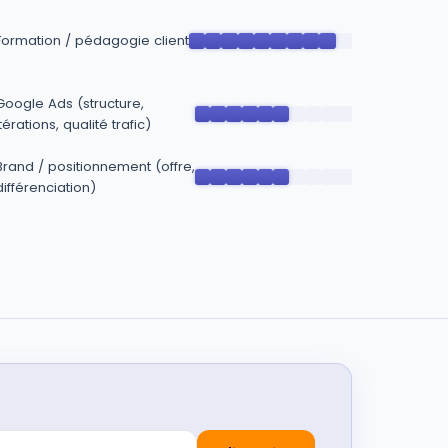
Formation / pédagogie client
Google Ads (structure,
itérations, qualité trafic)
Brand / positionnement (offre,
différenciation)