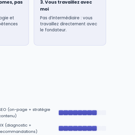
nomes, pas
3. Vous travaillez avec
moi
ogie et
Pas d’intermédiaire : vous
pétences
travaillez directement avec
le fondateur.
SEO (on-page + stratégie
contenu)
UX (diagnostic +
recommandations)