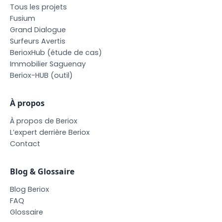
T
o
u
s
l
e
s
p
r
o
j
e
t
s
F
u
s
i
u
m
G
r
a
n
d
D
i
a
l
o
g
u
e
S
u
r
f
e
u
r
s
A
v
e
r
t
i
s
B
e
r
i
o
x
H
u
b
(
é
t
u
d
e
d
e
c
a
s
)
I
m
m
o
b
i
l
i
e
r
S
a
g
u
e
n
a
y
B
e
r
i
o
x
-
H
U
B
(
o
u
t
i
l
)
À propos
À
p
r
o
p
o
s
d
e
B
e
r
i
o
x
L
’
e
x
p
e
r
t
d
e
r
r
i
è
r
e
B
e
r
i
o
x
C
o
n
t
a
c
t
Blog & Glossaire
B
l
o
g
B
e
r
i
o
x
F
A
Q
G
l
o
s
s
a
i
r
e