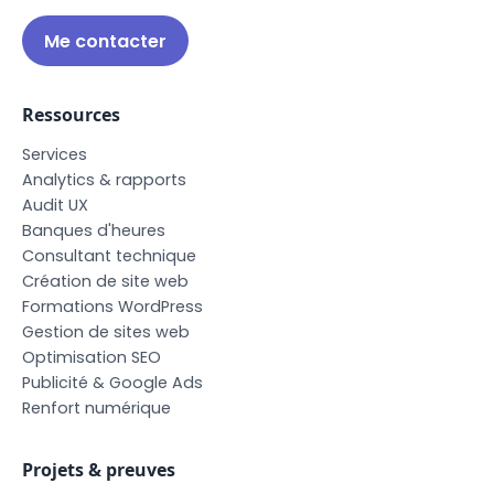
Me contacter
Ressources
S
e
r
v
i
c
e
s
A
n
a
l
y
t
i
c
s
&
r
a
p
p
o
r
t
s
A
u
d
i
t
U
X
B
a
n
q
u
e
s
d
'
h
e
u
r
e
s
C
o
n
s
u
l
t
a
n
t
t
e
c
h
n
i
q
u
e
C
r
é
a
t
i
o
n
d
e
s
i
t
e
w
e
b
F
o
r
m
a
t
i
o
n
s
W
o
r
d
P
r
e
s
s
G
e
s
t
i
o
n
d
e
s
i
t
e
s
w
e
b
O
p
t
i
m
i
s
a
t
i
o
n
S
E
O
P
u
b
l
i
c
i
t
é
&
G
o
o
g
l
e
A
d
s
R
e
n
f
o
r
t
n
u
m
é
r
i
q
u
e
Projets & preuves